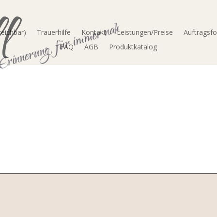
l
Erinnerung, für immer nah
reichbar)
Trauerhilfe
Kontakt
Leistungen/Preise
Auftragsf
FAQ
AGB
Produktkatalog