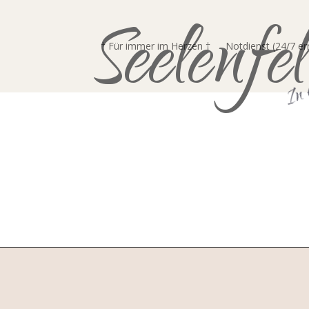
Seelenfel
In 
† Für immer im Herzen †
Notdienst (24/7 er